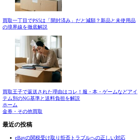
買取一丁目でPS5は「開封済み」だと減額？新品と未使用品
の境界線を徹底解説
買取王子で返送された理由はコレ！服・本・ゲームなどアイ
テム別のNG基準と送料負担を解説
ホーム
金券・その他買取
最近の投稿
eBayの関税受け取り拒否トラブルへの正しい対応