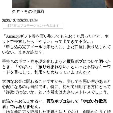
金券・その他買取
2025.12.15
2025.12.26
本記事はプロモーションを含みます
「Amazonギフト券を買い取ってもらおうと思ったけど、ネ
ットで検索したら『やばい』って出てきて不安…」
「申し込み完了メールは来たのに、まだ口座に振り込まれて
いない。まさか詐欺？」
手持ちのギフト券を現金化しようと
買取ボブ
について調べた
とき、
「やばい」「振り込まれない」
といった不穏なキーワ
ードを目にして、利用をためらっていませんか？
大切なお金に関わることですから、少しでも悪い噂があると
心配になるのは当然です。特に、初めて利用する方にとって
「詐欺ではないか」という疑念は大きなストレスでしょう。
結論からお伝えすると、
買取ボブは決して「やばい詐欺業
者」ではありません。
古物営業許可を取得した正規の法人であり、創業から長く続