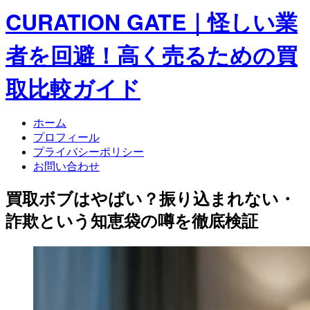
CURATION GATE｜怪しい業
者を回避！高く売るための買
取比較ガイド
ホーム
プロフィール
プライバシーポリシー
お問い合わせ
買取ボブはやばい？振り込まれない・
詐欺という知恵袋の噂を徹底検証