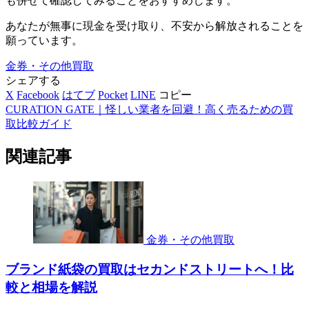
も併せて確認してみることをおすすめします。
あなたが無事に現金を受け取り、不安から解放されることを
願っています。
金券・その他買取
シェアする
X
Facebook
はてブ
Pocket
LINE
コピー
CURATION GATE｜怪しい業者を回避！高く売るための買
取比較ガイド
関連記事
金券・その他買取
ブランド紙袋の買取はセカンドストリートへ！比
較と相場を解説