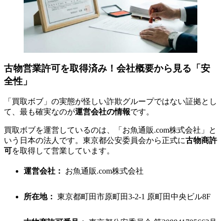
古物営業許可を取得済み！会社概要から見る「安
全性」
「買取ボブ」の実態が怪しい詐欺グループではない証拠とし
て、最も確実なのが
運営会社の情報
です。
買取ボブを運営しているのは、「お魚通販.com株式会社」と
いう日本の法人です。東京都公安委員会から正式に
古物商許
可
を取得して営業しています。
運営会社：
お魚通販.com株式会社
所在地：
東京都町田市原町田3-2-1 原町田中央ビル8F