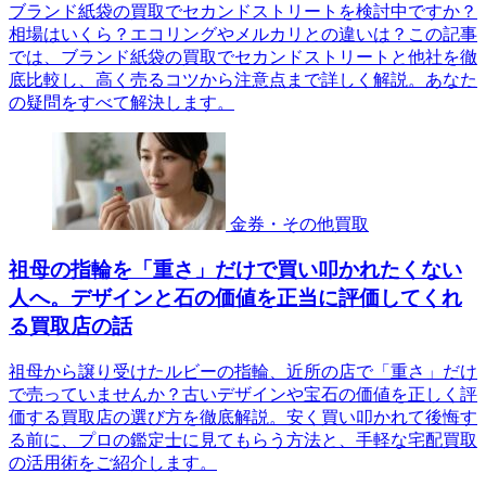
ブランド紙袋の買取でセカンドストリートを検討中ですか？
相場はいくら？エコリングやメルカリとの違いは？この記事
では、ブランド紙袋の買取でセカンドストリートと他社を徹
底比較し、高く売るコツから注意点まで詳しく解説。あなた
の疑問をすべて解決します。
金券・その他買取
祖母の指輪を「重さ」だけで買い叩かれたくない
人へ。デザインと石の価値を正当に評価してくれ
る買取店の話
祖母から譲り受けたルビーの指輪、近所の店で「重さ」だけ
で売っていませんか？古いデザインや宝石の価値を正しく評
価する買取店の選び方を徹底解説。安く買い叩かれて後悔す
る前に、プロの鑑定士に見てもらう方法と、手軽な宅配買取
の活用術をご紹介します。