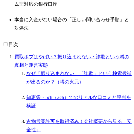
ム非対応の銀行口座
本当に入金がない場合の「正しい問い合わせ手順」と
対処法
目次
買取ボブはやばい？振り込まれない・詐欺という噂の
真相と運営実態
なぜ「振り込まれない」「詐欺」という検索候補
が出るのか？（噂の火元）
知恵袋・5ch（2ch）でのリアルな口コミと評判を
検証
古物営業許可を取得済み！会社概要から見る「安
全性」