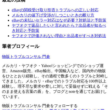
eBayの関税受け取り拒否トラブルへの正しい対応
メルカリの値下げ交渉がしつこいときの断り方
eBayの未払いセラー対応はなぜ必要？対処法と予防策
ヤフオクで返品したいと言われたら？出品者が知るべ
き対応と予防策
ヤフオクで評価されない理由と出品者がすべき対処法
筆者プロフィール
物販トラブルコンサル 門倉
メルカリ・ヤフオク・Yahoo!ショッピングでのショップ運
営、Amazon販売、eBay輸出、中国輸入など、国内外の物販
をひととおり経験し、その過程で数多くのトラブルと対峙し
てきました。メルカリ・eBayでのトラブル対応を100件以上
経験し、理不尽な要求や脅しに対して妥協せずに戦える「そ
のまま使える言葉の盾」を、ブログとnoteを通じてお届けし
ています。
物販トラブルコンサル 門倉をフォローする