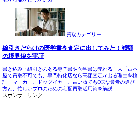
買取カテゴリー
線引きだらけの医学書を査定に出してみた！減額
の境界線を実証
書き込み・線引きのある専門書や医学書は売れる！大手古本
屋で買取不可でも、専門特化店なら高額査定が出る理由を検
証。マーカー、ドッグイヤー、古い版でもOKな業者の選び
方と、忙しいプロのための宅配買取活用術を解説。
スポンサーリンク