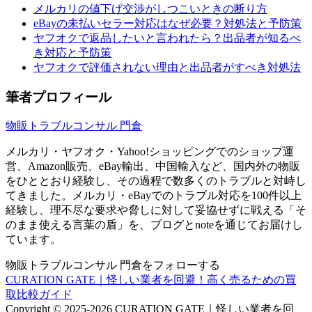
メルカリの値下げ交渉がしつこいときの断り方
eBayの未払いセラー対応はなぜ必要？対処法と予防策
ヤフオクで返品したいと言われたら？出品者が知るべ
き対応と予防策
ヤフオクで評価されない理由と出品者がすべき対処法
筆者プロフィール
物販トラブルコンサル 門倉
メルカリ・ヤフオク・Yahoo!ショッピングでのショップ運
営、Amazon販売、eBay輸出、中国輸入など、国内外の物販
をひととおり経験し、その過程で数多くのトラブルと対峙し
てきました。メルカリ・eBayでのトラブル対応を100件以上
経験し、理不尽な要求や脅しに対して妥協せずに戦える「そ
のまま使える言葉の盾」を、ブログとnoteを通じてお届けし
ています。
物販トラブルコンサル 門倉をフォローする
CURATION GATE｜怪しい業者を回避！高く売るための買
取比較ガイド
Copyright © 2025-2026 CURATION GATE｜怪しい業者を回