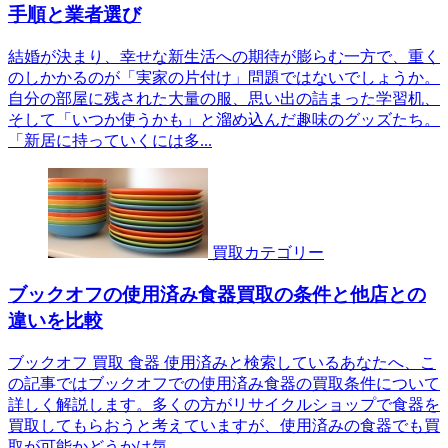
手順と業者選び
結婚が決まり、幸せな新生活への期待が膨らむ一方で、重く
のしかかるのが「実家の片付け」問題ではないでしょうか。
自分の部屋に残された大量の服、思い出の詰まった学習机、
そして「いつか使うかも」と溜め込んだ趣味のグッズたち。
「新居に持っていくには多...
買取カテゴリー
ブックオフの使用済み食器買取の条件と他店との
違いを比較
ブックオフ 買取 食器 使用済みと検索しているあなたへ、こ
の記事ではブックオフでの使用済み食器の買取条件について
詳しく解説します。多くの方がリサイクルショップで食器を
買取してもらおうと考えていますが、使用済みの食器でも買
取が可能かどうかは気...