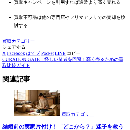
買取キャンペーンを利用すれば通常より高く売れる
買取不可品は他の専門店やフリマアプリでの売却を検
討する
買取カテゴリー
シェアする
X
Facebook
はてブ
Pocket
LINE
コピー
CURATION GATE｜怪しい業者を回避！高く売るための買
取比較ガイド
関連記事
買取カテゴリー
結婚前の実家片付け！「どこから？」迷子を救う