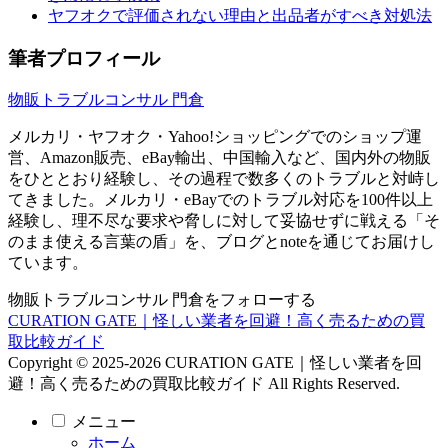
ヤフオクで評価されない理由と出品者がすべき対処法
筆者プロフィール
物販トラブルコンサル 門倉
メルカリ・ヤフオク・Yahoo!ショッピングでのショップ運
営、Amazon販売、eBay輸出、中国輸入など、国内外の物販
をひととおり経験し、その過程で数多くのトラブルと対峙し
てきました。メルカリ・eBayでのトラブル対応を100件以上
経験し、理不尽な要求や脅しに対して妥協せずに戦える「そ
のまま使える言葉の盾」を、ブログとnoteを通じてお届けし
ています。
物販トラブルコンサル 門倉をフォローする
CURATION GATE｜怪しい業者を回避！高く売るための買
取比較ガイド
Copyright © 2025-2026 CURATION GATE｜怪しい業者を回
避！高く売るための買取比較ガイド All Rights Reserved.
メニュー
ホーム