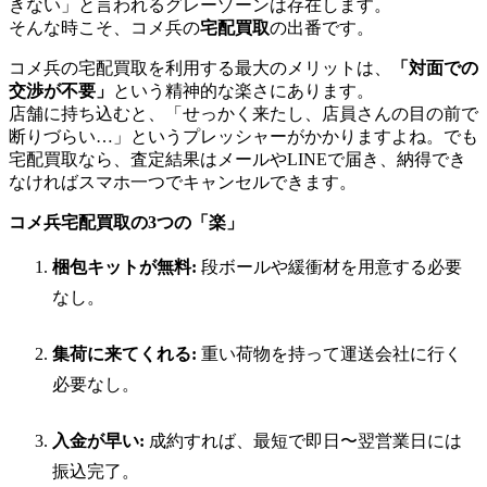
きない」と言われるグレーゾーンは存在します。
そんな時こそ、コメ兵の
宅配買取
の出番です。
コメ兵の宅配買取を利用する最大のメリットは、
「対面での
交渉が不要」
という精神的な楽さにあります。
店舗に持ち込むと、「せっかく来たし、店員さんの目の前で
断りづらい…」というプレッシャーがかかりますよね。でも
宅配買取なら、査定結果はメールやLINEで届き、納得でき
なければスマホ一つでキャンセルできます。
コメ兵宅配買取の3つの「楽」
梱包キットが無料:
段ボールや緩衝材を用意する必要
なし。
集荷に来てくれる:
重い荷物を持って運送会社に行く
必要なし。
入金が早い:
成約すれば、最短で即日〜翌営業日には
振込完了。