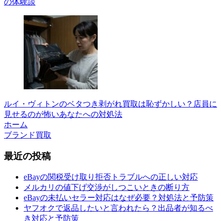
の体験談
ルイ・ヴィトンのベタつき剥がれ買取は恥ずかしい？店員に
見せるのが怖いあなたへの対処法
ホーム
ブランド買取
最近の投稿
eBayの関税受け取り拒否トラブルへの正しい対応
メルカリの値下げ交渉がしつこいときの断り方
eBayの未払いセラー対応はなぜ必要？対処法と予防策
ヤフオクで返品したいと言われたら？出品者が知るべ
き対応と予防策