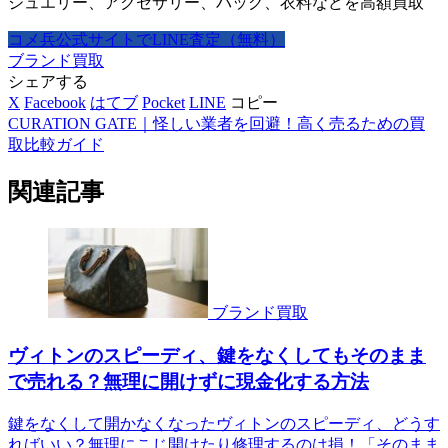
ジュエリー、アクセサリー、バッグ、衣料などを高額買取
コメ兵公式サイトでLINE査定（無料）
ブランド買取
シェアする
X
Facebook
はてブ
Pocket
LINE
コピー
CURATION GATE｜怪しい業者を回避！高く売るための買
取比較ガイド
関連記事
ブランド買取
ヴィトンのスピーディ、鍵をなくしてもそのまま
で売れる？無理に開けずに現金化する方法
鍵をなくして開かなくなったヴィトンのスピーディ、どうす
ればいい？無理にこじ開けたり修理するのは損！「そのまま