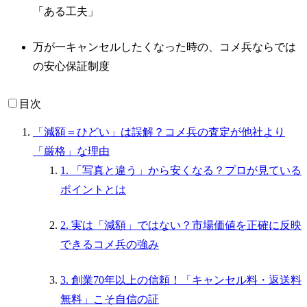
「ある工夫」
万が一キャンセルしたくなった時の、コメ兵ならでは
の安心保証制度
目次
「減額＝ひどい」は誤解？コメ兵の査定が他社より
「厳格」な理由
1. 「写真と違う」から安くなる？プロが見ている
ポイントとは
2. 実は「減額」ではない？市場価値を正確に反映
できるコメ兵の強み
3. 創業70年以上の信頼！「キャンセル料・返送料
無料」こそ自信の証