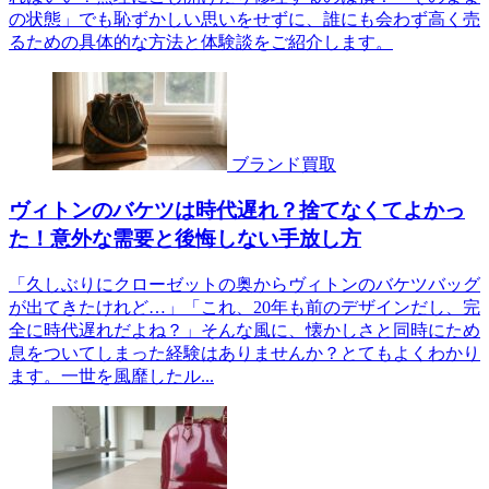
の状態」でも恥ずかしい思いをせずに、誰にも会わず高く売
るための具体的な方法と体験談をご紹介します。
ブランド買取
ヴィトンのバケツは時代遅れ？捨てなくてよかっ
た！意外な需要と後悔しない手放し方
「久しぶりにクローゼットの奥からヴィトンのバケツバッグ
が出てきたけれど…」「これ、20年も前のデザインだし、完
全に時代遅れだよね？」そんな風に、懐かしさと同時にため
息をついてしまった経験はありませんか？とてもよくわかり
ます。一世を風靡したル...