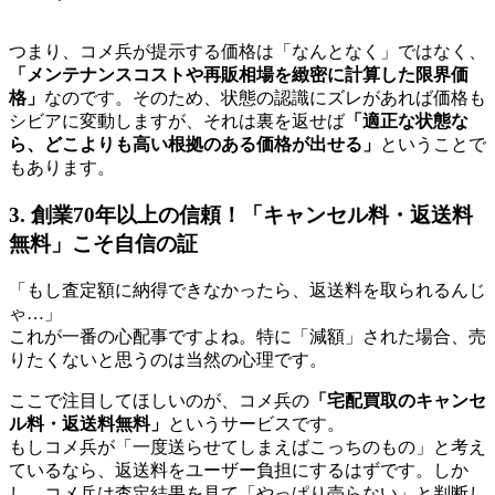
つまり、コメ兵が提示する価格は「なんとなく」ではなく、
「メンテナンスコストや再販相場を緻密に計算した限界価
格」
なのです。そのため、状態の認識にズレがあれば価格も
シビアに変動しますが、それは裏を返せば
「適正な状態な
ら、どこよりも高い根拠のある価格が出せる」
ということで
もあります。
3. 創業70年以上の信頼！「キャンセル料・返送料
無料」こそ自信の証
「もし査定額に納得できなかったら、返送料を取られるんじ
ゃ…」
これが一番の心配事ですよね。特に「減額」された場合、売
りたくないと思うのは当然の心理です。
ここで注目してほしいのが、コメ兵の
「宅配買取のキャンセ
ル料・返送料無料」
というサービスです。
もしコメ兵が「一度送らせてしまえばこっちのもの」と考え
ているなら、返送料をユーザー負担にするはずです。しか
し、コメ兵は査定結果を見て「やっぱり売らない」と判断し