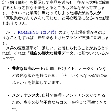
定（釣り価格）を提示して商品を送らせ、後から大幅に減額
するという悪質な手法をとるところも残念ながら存在しま
す。そういった業者に当たってしまった経験がある人が、
「買取業者なんてみんな同じだ」と疑心暗鬼になるのは無理
もありません。
しかし、
KOMEHYO（コメ兵）
のような上場企業がそのよ
うなことをすれば、長年築き上げたブランド毀損に直結しま
す。
コメ兵の査定基準が「厳しい」と感じられることがあるとす
れば、それは
「独自の膨大な相場データ」
に基づいているか
らです。
豊富な販売ルート:
店舗、ECサイト、オークションな
ど多彩な販路を持つため、「今、いくらなら確実に売
れるか」を熟知しています。
メンテナンス力:
自社で修理・メンテナンスができる
ため、多少の状態不良ならコストを抑えて再生できま
す。