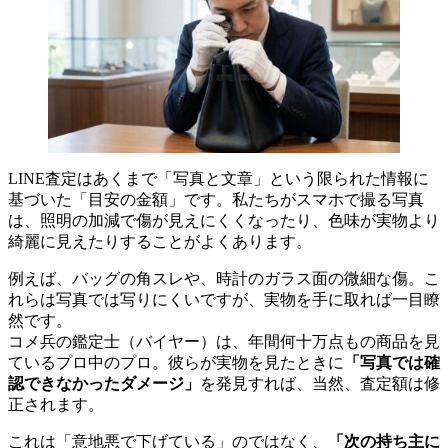
LINE査定はあくまで「写真と文章」という限られた情報に
基づいた「目安の金額」です。私たちがスマホで撮る写真
は、照明の加減で傷が見えにくくなったり、色味が実物より
綺麗に見えたりすることがよくあります。
例えば、バッグの角スレや、時計のガラス面の微細な傷。こ
れらは写真では写りにくいですが、実物を手に取れば一目瞭
然です。
コメ兵の鑑定士（バイヤー）は、年間何十万点もの商品を見
ているプロ中のプロ。彼らが実物を見たときに
「写真では確
認できなかったダメージ」
を発見すれば、当然、査定額は修
正されます。
これは「意地悪で下げている」のではなく、
「次の持ち主に