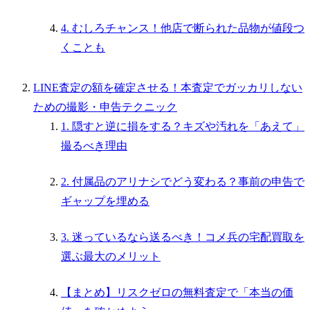
4. むしろチャンス！他店で断られた品物が値段つ
くことも
LINE査定の額を確定させる！本査定でガッカリしない
ための撮影・申告テクニック
1. 隠すと逆に損をする？キズや汚れを「あえて」
撮るべき理由
2. 付属品のアリナシでどう変わる？事前の申告で
ギャップを埋める
3. 迷っているなら送るべき！コメ兵の宅配買取を
選ぶ最大のメリット
【まとめ】リスクゼロの無料査定で「本当の価