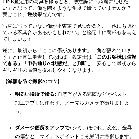
LINE査定用の写真を撮るとき、無意識に「綺麗に見せた
い」と思って、傷を隠すような角度で撮っていませんか？
実はこれ、
逆効果
なんです。
写真に写っていない傷が本査定で見つかると、「他にも隠れ
ている不具合があるかもしれない」と鑑定士に警戒心を与え
てしまいます。
逆に、最初から「ここに傷があります」「角が擦れていま
す」と正直に申告してあれば、鑑定士は
「このお客様は信頼
できる」「申告通りの状態だ」
と判断し、安心して最初から
ギリギリの高値を提示しやすくなります。
【減額を防ぐ撮影のコツ】
明るい場所で撮る:
自然光が入る窓際などがベスト。
加工アプリは使わず、ノーマルカメラで撮りましょ
う。
ダメージ箇所をアップで:
シミ、ほつれ、変色、金具
の傷など、マイナスポイントこそ鮮明に撮影します。