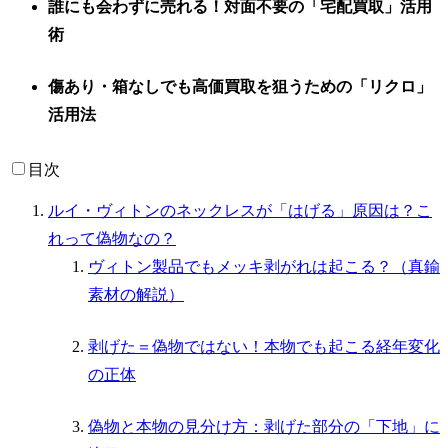
誰にも会わずに売れる！対面不要の「宅配買取」活用
術
傷あり・箱なしでも高価買取を狙うための「リクロ」
活用法
目次
ルイ・ヴィトンのネックレスが「はげる」原因は？こ
れって偽物なの？
ヴィトン製品でもメッキ剥がれは起こる？（真鍮
素材の解説）
剥げた＝偽物ではない！本物でも起こる経年変化
の正体
偽物と本物の見分け方：剥げた部分の「下地」に