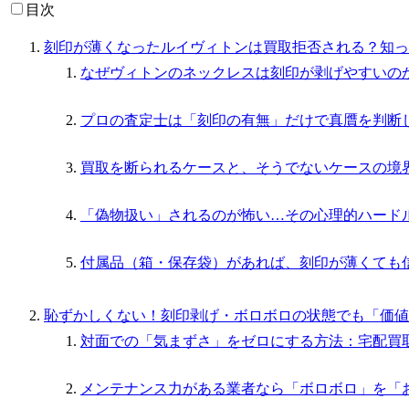
目次
刻印が薄くなったルイヴィトンは買取拒否される？知っ
なぜヴィトンのネックレスは刻印が剥げやすいの
プロの査定士は「刻印の有無」だけで真贋を判断
買取を断られるケースと、そうでないケースの境
「偽物扱い」されるのが怖い…その心理的ハード
付属品（箱・保存袋）があれば、刻印が薄くても
恥ずかしくない！刻印剥げ・ボロボロの状態でも「価値
対面での「気まずさ」をゼロにする方法：宅配買
メンテナンス力がある業者なら「ボロボロ」を「