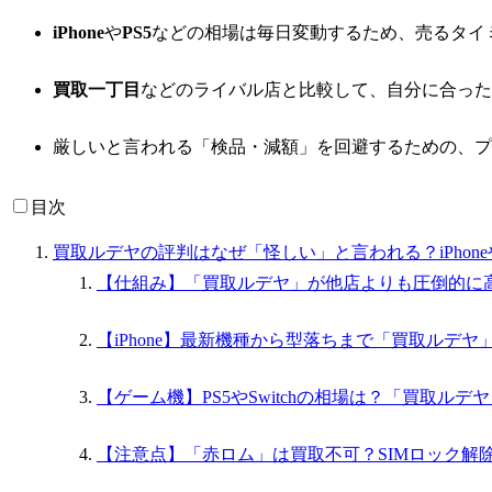
iPhone
や
PS5
などの相場は毎日変動するため、売るタイ
買取一丁目
などのライバル店と比較して、自分に合った
厳しいと言われる「検品・減額」を回避するための、プ
目次
買取ルデヤの評判はなぜ「怪しい」と言われる？iPhon
【仕組み】「買取ルデヤ」が他店よりも圧倒的に
【iPhone】最新機種から型落ちまで「買取ルデ
【ゲーム機】PS5やSwitchの相場は？「買取ル
【注意点】「赤ロム」は買取不可？SIMロック解