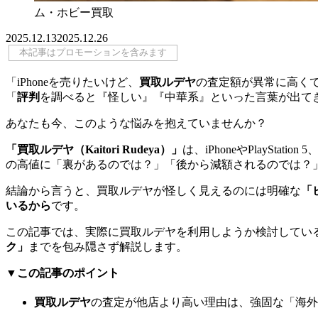
ム・ホビー買取
2025.12.13
2025.12.26
本記事はプロモーションを含みます
「iPhoneを売りたいけど、
買取ルデヤ
の査定額が異常に高く
「
評判
を調べると『怪しい』『中華系』といった言葉が出て
あなたも今、このような悩みを抱えていませんか？
「買取ルデヤ（Kaitori Rudeya）」
は、iPhoneやPlaySta
の高値に「裏があるのでは？」「後から減額されるのでは？
結論から言うと、買取ルデヤが怪しく見えるのには明確な
「
いるから
です。
この記事では、実際に買取ルデヤを利用しようか検討してい
ク」
までを包み隠さず解説します。
▼この記事のポイント
買取ルデヤ
の査定が他店より高い理由は、強固な「海外