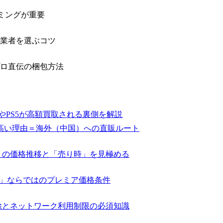
ミングが重要
業者を選ぶコツ
ロ直伝の梱包方法
eやPS5が高額買取される裏側を解説
高い理由＝海外（中国）への直販ルート
ヤ」の価格推移と「売り時」を見極める
デヤ」ならではのプレミア価格条件
除とネットワーク利用制限の必須知識