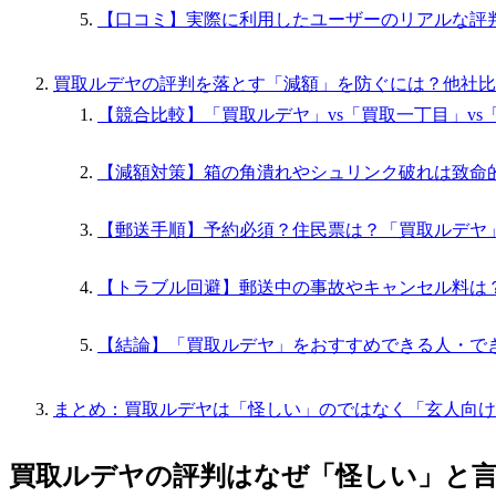
【口コミ】実際に利用したユーザーのリアルな評
買取ルデヤの評判を落とす「減額」を防ぐには？他社比
【競合比較】「買取ルデヤ」vs「買取一丁目」vs「
【減額対策】箱の角潰れやシュリンク破れは致命
【郵送手順】予約必須？住民票は？「買取ルデヤ
【トラブル回避】郵送中の事故やキャンセル料は
【結論】「買取ルデヤ」をおすすめできる人・で
まとめ：買取ルデヤは「怪しい」のではなく「玄人向け
買取ルデヤの評判はなぜ「怪しい」と言わ