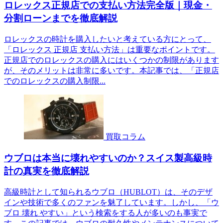
ロレックス正規店での支払い方法完全版｜現金・
分割ローンまでを徹底解説
ロレックスの時計を購入したいと考えている方にとって、
「ロレックス 正規店 支払い方法」は重要なポイントです。
正規店でのロレックスの購入にはいくつかの制限があります
が、そのメリットは非常に多いです。本記事では、「正規店
でのロレックスの購入制限...
買取コラム
ウブロは本当に壊れやすいのか？スイス製高級時
計の真実を徹底解説
高級時計として知られるウブロ（HUBLOT）は、そのデザ
インや技術で多くのファンを魅了しています。しかし、「ウ
ブロ 壊れ やすい」という検索をする人が多いのも事実で