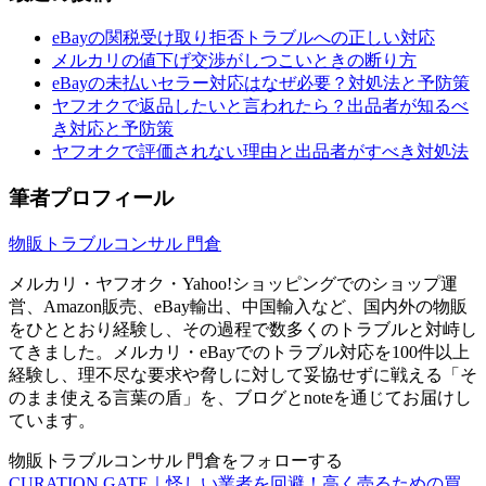
eBayの関税受け取り拒否トラブルへの正しい対応
メルカリの値下げ交渉がしつこいときの断り方
eBayの未払いセラー対応はなぜ必要？対処法と予防策
ヤフオクで返品したいと言われたら？出品者が知るべ
き対応と予防策
ヤフオクで評価されない理由と出品者がすべき対処法
筆者プロフィール
物販トラブルコンサル 門倉
メルカリ・ヤフオク・Yahoo!ショッピングでのショップ運
営、Amazon販売、eBay輸出、中国輸入など、国内外の物販
をひととおり経験し、その過程で数多くのトラブルと対峙し
てきました。メルカリ・eBayでのトラブル対応を100件以上
経験し、理不尽な要求や脅しに対して妥協せずに戦える「そ
のまま使える言葉の盾」を、ブログとnoteを通じてお届けし
ています。
物販トラブルコンサル 門倉をフォローする
CURATION GATE｜怪しい業者を回避！高く売るための買