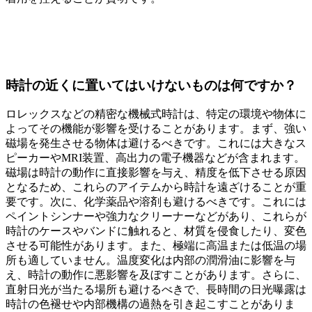
時計の近くに置いてはいけないものは何ですか？
ロレックスなどの精密な機械式時計は、特定の環境や物体に
よってその機能が影響を受けることがあります。まず、強い
磁場を発生させる物体は避けるべきです。これには大きなス
ピーカーやMRI装置、高出力の電子機器などが含まれます。
磁場は時計の動作に直接影響を与え、精度を低下させる原因
となるため、これらのアイテムから時計を遠ざけることが重
要です。次に、化学薬品や溶剤も避けるべきです。これには
ペイントシンナーや強力なクリーナーなどがあり、これらが
時計のケースやバンドに触れると、材質を侵食したり、変色
させる可能性があります。また、極端に高温または低温の場
所も適していません。温度変化は内部の潤滑油に影響を与
え、時計の動作に悪影響を及ぼすことがあります。さらに、
直射日光が当たる場所も避けるべきで、長時間の日光曝露は
時計の色褪せや内部機構の過熱を引き起こすことがありま