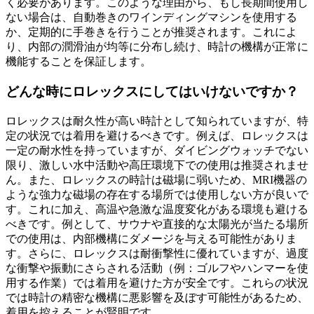
く必要があります。このような理由から、もし長期間使用し
ない場合は、自動巻きのワインディングマシンを使用する
か、定期的に手巻きを行うことが推奨されます。これによ
り、内部の潤滑油が均等に分布し続け、時計の機構が正常に
機能することを保証します。
どんな時にロレックスにしてはいけないですか？
ロレックスは耐久性が高い時計として知られていますが、特
定の状況では着用を避けるべきです。例えば、ロレックスは
一定の耐水性を持っていますが、ダイビングウォッチでない
限り、激しい水中活動や高圧環境下での使用は推奨されませ
ん。また、ロレックスの時計は磁場に弱いため、MRI機器の
ような強力な磁場の存在する場所では使用しない方が良いで
す。これに加え、高温や急激な温度変化がある環境も避ける
べきです。例として、サウナや直接的な太陽光が当たる場所
での使用は、内部機構にダメージを与える可能性がありま
す。さらに、ロレックスは耐衝撃性に優れていますが、過度
な衝撃や振動にさらされる活動（例：ゴルフやハンマーを使
用する作業）では着用を避けた方が安全です。これらの状況
では時計の精密な機構に悪影響を及ぼす可能性があるため、
着用を控えることが賢明です。