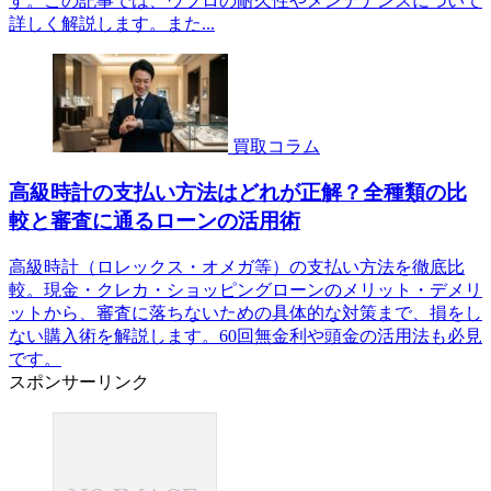
す。この記事では、ウブロの耐久性やメンテナンスについて
詳しく解説します。また...
買取コラム
高級時計の支払い方法はどれが正解？全種類の比
較と審査に通るローンの活用術
高級時計（ロレックス・オメガ等）の支払い方法を徹底比
較。現金・クレカ・ショッピングローンのメリット・デメリ
ットから、審査に落ちないための具体的な対策まで、損をし
ない購入術を解説します。60回無金利や頭金の活用法も必見
です。
スポンサーリンク