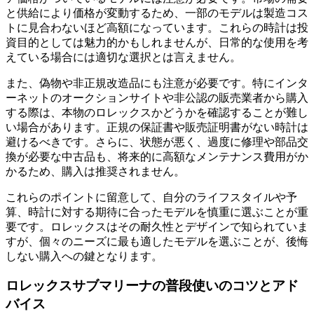
と供給により価格が変動するため、一部のモデルは製造コス
トに見合わないほど高額になっています。これらの時計は投
資目的としては魅力的かもしれませんが、日常的な使用を考
えている場合には適切な選択とは言えません。
また、偽物や非正規改造品にも注意が必要です。特にインタ
ーネットのオークションサイトや非公認の販売業者から購入
する際は、本物のロレックスかどうかを確認することが難し
い場合があります。正規の保証書や販売証明書がない時計は
避けるべきです。さらに、状態が悪く、過度に修理や部品交
換が必要な中古品も、将来的に高額なメンテナンス費用がか
かるため、購入は推奨されません。
これらのポイントに留意して、自分のライフスタイルや予
算、時計に対する期待に合ったモデルを慎重に選ぶことが重
要です。ロレックスはその耐久性とデザインで知られていま
すが、個々のニーズに最も適したモデルを選ぶことが、後悔
しない購入への鍵となります。
ロレックスサブマリーナの普段使いのコツとアド
バイス