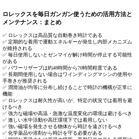
ロレックスを毎日ガンガン使うための活用方法と
メンテナンス：まとめ
✅ ロレックスは高品質な自動巻き時計である
✅ 定期的な着用で運動エネルギーが発生し内部メカニズム
が維持される
✅ 毎日使用しないとゼンマイが解け時間が停止する可能性
がある
✅ パワーリザーブは約48時間から70時間程度である
✅ 長期間使用しない場合はワインディングマシンの使用や
手巻きが推奨される
✅ 潤滑油が均等に分布し続けることで時計の機構が正常に
機能
✅ ロレックスは耐久性が高いが、特定の状況では着用を避
けるべき
✅ 強力な磁場や高温・急激な温度変化の環境は避けるべき
✅ 激しい水中活動や高圧環境下では着用しない
✅ 強い磁場を発生させる物体から時計を遠ざけるべき
✅ 化学薬品や溶剤から時計を守る必要がある