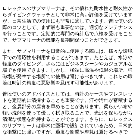
ロレックスのサブマリーナは、その優れた耐水性と耐久性か
らダイビングウォッチとして非常に高い評価を受けています
が、日常生活での使用にも非常に適しています。普段使いの
際のコツとして、まず最も重要なのは、適切なメンテナンス
を行うことです。定期的に専門の時計店で点検を受けること
で、サブマリーナの機能を長期間保つことができます。
また、サブマリーナを日常的に使用する際には、様々な環境
下での適応性を利用することができます。たとえば、水泳や
軽度のダイビング、さらにはビジネスシーンやカジュアルな
場でも使用できます。しかし、極端に高温や低温の場所、強
磁場が発生する場所での使用は避けるべきです。これらの環
境は時計の精度に悪影響を及ぼす可能性があります。
普段使いのアドバイスとしては、時計のケースやブレスレッ
トを定期的に清掃することも重要です。汗や汚れが蓄積する
と、金属部分の腐食を早めることがあります。柔らかい布や
軽い洗剤を使って優しく拭き取ることで、光沢を保ちながら
清潔な状態を維持することができます。さらに、ロレックス
のサブマリーナは非常に堅牢で設計されているため、日常的
な衝撃には強いですが、過度な衝撃や摩耗は避けるべきで