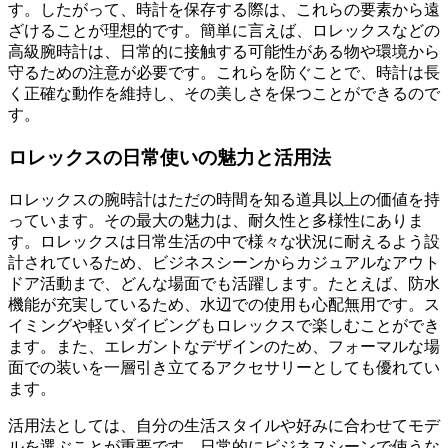
す。したがって、時計を保存する際は、これらの要素から遠
ざけることが理想的です。簡単に言えば、ロレックスなどの
高級腕時計は、日常的に接触する可能性がある物や環境から
守るための注意が必要です。これらを防ぐことで、時計は長
く正確な動作を維持し、その美しさを保つことができるので
す。
ロレックスの日常使いの魅力と活用法
ロレックスの腕時計はただの時間を知る道具以上の価値を持
っています。その最大の魅力は、耐久性と多様性にありま
す。ロレックスは日常生活の中で様々な状況に耐えるよう設
計されているため、ビジネスシーンからカジュアルなアウト
ドア活動まで、どんな場面でも活躍します。たとえば、防水
機能が充実しているため、水辺での使用も心配無用です。ス
イミングや軽いダイビングもロレックスで楽しむことができ
ます。また、エレガントなデザインのため、フォーマルな場
面での装いを一層引き立てるアクセサリーとしても優れてい
ます。
活用法としては、自分の生活スタイルや好みに合わせてモデ
ルを選ぶことが重要です。日常的にビジネスシーンで使うな