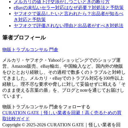
メルカリの値下げ交渉がしつこいときの断り方
eBayの未払いセラー対応はなぜ必要？対処法と予防策
ヤフオクで返品したいと言われたら？出品者が知るべ
き対応と予防策
ヤフオクで評価されない理由と出品者がすべき対処法
筆者プロフィール
物販トラブルコンサル 門倉
メルカリ・ヤフオク・Yahoo!ショッピングでのショップ運
営、Amazon販売、eBay輸出、中国輸入など、国内外の物販
をひととおり経験し、その過程で数多くのトラブルと対峙し
てきました。メルカリ・eBayでのトラブル対応を100件以上
経験し、理不尽な要求や脅しに対して妥協せずに戦える「そ
のまま使える言葉の盾」を、ブログとnoteを通じてお届けし
ています。
物販トラブルコンサル 門倉をフォローする
CURATION GATE｜怪しい業者を回避！高く売るための買
取比較ガイド
Copyright © 2025-2026 CURATION GATE｜怪しい業者を回