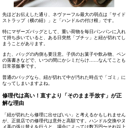
先ほどお伝えした通り、ネヴァーフル最大の弱点は「サイド
ストラップ（横の紐）」と「ハンドルの付け根」です。
特にマザーズバッグとして、重い荷物を毎日パンパンに入れ
て持ち歩いていると、ある日突然「ブチッ」と紐が切れてし
まうことがあります。
また、バッグの内側も要注意。子供のお菓子や飲み物、ペン
の落書きなどで、いつの間にかシミだらけ……なんてことも
日常茶飯事です。
普通のバッグなら、紐が切れて中が汚れた時点で「ゴミ」に
なってしまいますよね。
修理代は高い！直すより「そのまま手放す」が正
解な理由
「紐が切れたら修理に出せばいい」と考えるかもしれません
が、正規店での修理代は意外と高額です。ハンドル交換やヌ
メ革の張り替えを行うと、場合によっては数万円〜それ以上