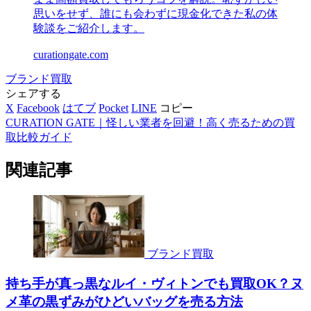
思いをせず、誰にも会わずに現金化できた私の体
験談をご紹介します。
curationgate.com
ブランド買取
シェアする
X
Facebook
はてブ
Pocket
LINE
コピー
CURATION GATE｜怪しい業者を回避！高く売るための買
取比較ガイド
関連記事
ブランド買取
持ち手が真っ黒なルイ・ヴィトンでも買取OK？ヌ
メ革の黒ずみがひどいバッグを売る方法