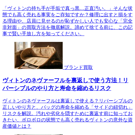
「ヴィトンの持ち手が手垢で真っ黒…正直汚い。」そんな状
態でも高く売れる事実をご存知ですか？修理に出すと損をす
る理由や、店員に見せるのが恥ずかしい人でも安心な「完全
非対面」の買取方法を徹底解説。諦めて捨てる前に、この記
事で賢い手放し方を知ってください。
ブランド買取
ヴィトンのネヴァーフルを裏返しで使う方法！リ
バーシブルのやり方と寿命を縮めるリスク
ヴィトンのネヴァーフルは裏返しで使える？リバーシブルの
正しいやり方と、バッグの寿命を縮める「サイドの紐切れ」
リスクを解説。汚れや劣化を隠すために裏返す前に知ってお
きたい、ボロボロの状態でも高く売れるヴィトンの意外な資
産価値とは？