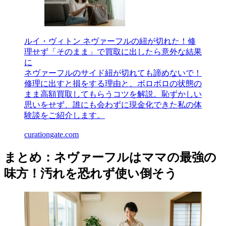
ルイ・ヴィトン ネヴァーフルの紐が切れた！修
理せず「そのまま」で買取に出したら意外な結果
に
ネヴァーフルのサイド紐が切れても諦めないで！
修理に出すと損をする理由と、ボロボロの状態の
まま高額買取してもらうコツを解説。恥ずかしい
思いをせず、誰にも会わずに現金化できた私の体
験談をご紹介します。
curationgate.com
まとめ：ネヴァーフルはママの最強の
味方！汚れを恐れず使い倒そう