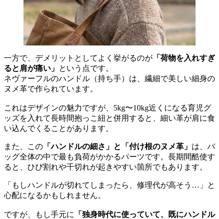
一方で、デメリットとしてよく挙がるのが
「荷物を入れすぎ
ると肩が痛い」
という点です。
ネヴァーフルのハンドル（持ち手）は、繊細で美しい細身の
ヌメ革で作られています。
これはデザインの魅力ですが、5kg〜10kg近くになる育児グ
ッズを入れて長時間抱っこ紐と併用すると、細い革が肩に食
い込んでくることがあります。
また、この
「ハンドルの細さ」と「付け根のヌメ革」
は、バ
ッグ全体の中で最も負荷がかかるパーツです。長期間酷使す
ると、ひび割れや千切れが起きやすい箇所でもあります。
「もしハンドルが切れてしまったら、修理代が高そう…」と
心配になるかもしれません。
ですが、もし手元に
「独身時代に使っていて、既にハンドル