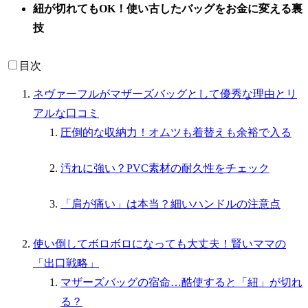
紐が切れてもOK！使い古したバッグをお金に変える裏
技
目次
ネヴァーフルがマザーズバッグとして優秀な理由とリ
アルな口コミ
圧倒的な収納力！オムツも着替えも余裕で入る
汚れに強い？PVC素材の耐久性をチェック
「肩が痛い」は本当？細いハンドルの注意点
使い倒してボロボロになっても大丈夫！賢いママの
「出口戦略」
マザーズバッグの宿命…酷使すると「紐」が切れ
る？