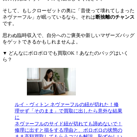
そして、もしクローゼットの奥に「昔使って壊れてしまった
ネヴァーフル」が眠っているなら、それは
断捨離のチャンス
です。
思わぬ臨時収入で、自分へのご褒美や新しいマザーズバッグ
をゲットできるかもしれませんよ。
▼ どんなにボロボロでも買取OK！あなたのバッグはいく
ら？
ルイ・ヴィトン ネヴァーフルの紐が切れた！修
理せず「そのまま」で買取に出したら意外な結果
に
ネヴァーフルのサイド紐が切れても諦めないで！
修理に出すと損をする理由と、ボロボロの状態の
まま高額買取してもらうコツを解説。恥ずかしい