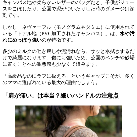
キャンバス地や柔らかいレザーのバッグだと、子供がジュー
スをこぼしたり、公園で泥がついたりした時のダメージは深
刻です。
しかし、ネヴァーフル（モノグラムやダミエ）に使用されて
いる「トアル地（PVC加工されたキャンバス）」は、
水や汚
れにめっぽう強い
のが特徴です。
多少のミルクの吐き戻しや泥汚れなら、サッと水拭きするだ
けで綺麗になります。傷にも強いため、公園のベンチや砂場
に置くことへの罪悪感も少なくて済みます。
「高級品なのにラフに扱える」というギャップこそが、多く
のママに選ばれている最大の理由でしょう。
「肩が痛い」は本当？細いハンドルの注意点