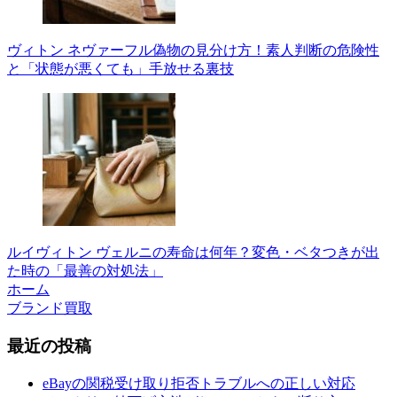
ヴィトン ネヴァーフル偽物の見分け方！素人判断の危険性
と「状態が悪くても」手放せる裏技
ルイヴィトン ヴェルニの寿命は何年？変色・ベタつきが出
た時の「最善の対処法」
ホーム
ブランド買取
最近の投稿
eBayの関税受け取り拒否トラブルへの正しい対応