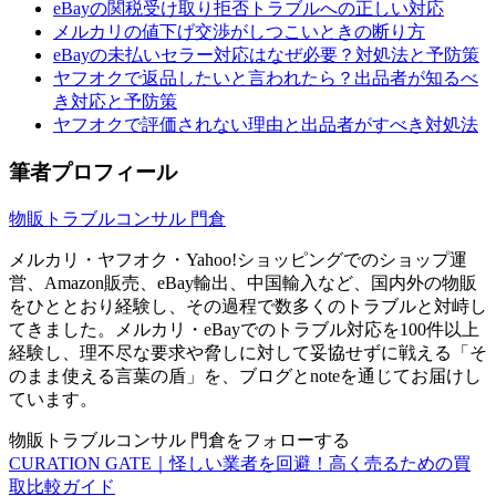
eBayの関税受け取り拒否トラブルへの正しい対応
メルカリの値下げ交渉がしつこいときの断り方
eBayの未払いセラー対応はなぜ必要？対処法と予防策
ヤフオクで返品したいと言われたら？出品者が知るべ
き対応と予防策
ヤフオクで評価されない理由と出品者がすべき対処法
筆者プロフィール
物販トラブルコンサル 門倉
メルカリ・ヤフオク・Yahoo!ショッピングでのショップ運
営、Amazon販売、eBay輸出、中国輸入など、国内外の物販
をひととおり経験し、その過程で数多くのトラブルと対峙し
てきました。メルカリ・eBayでのトラブル対応を100件以上
経験し、理不尽な要求や脅しに対して妥協せずに戦える「そ
のまま使える言葉の盾」を、ブログとnoteを通じてお届けし
ています。
物販トラブルコンサル 門倉をフォローする
CURATION GATE｜怪しい業者を回避！高く売るための買
取比較ガイド