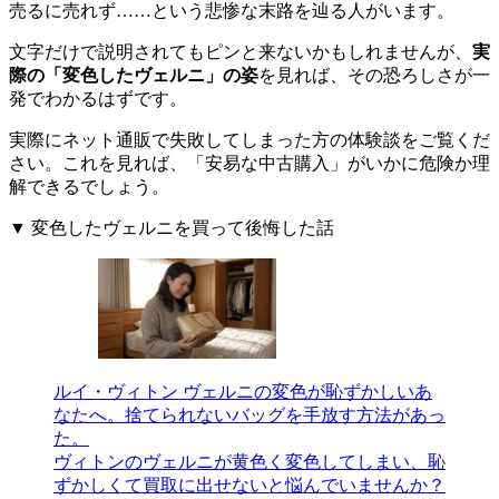
売るに売れず……という悲惨な末路を辿る人がいます。
文字だけで説明されてもピンと来ないかもしれませんが、
実
際の「変色したヴェルニ」の姿
を見れば、その恐ろしさが一
発でわかるはずです。
実際にネット通販で失敗してしまった方の体験談をご覧くだ
さい。これを見れば、「安易な中古購入」がいかに危険か理
解できるでしょう。
▼ 変色したヴェルニを買って後悔した話
ルイ・ヴィトン ヴェルニの変色が恥ずかしいあ
なたへ。捨てられないバッグを手放す方法があっ
た。
ヴィトンのヴェルニが黄色く変色してしまい、恥
ずかしくて買取に出せないと悩んでいませんか？