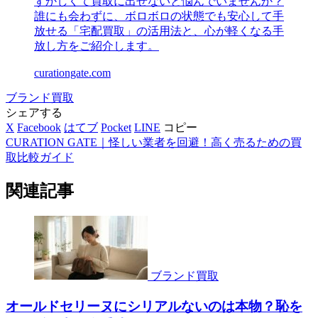
ずかしくて買取に出せないと悩んでいませんか？
誰にも会わずに、ボロボロの状態でも安心して手
放せる「宅配買取」の活用法と、心が軽くなる手
放し方をご紹介します。
curationgate.com
ブランド買取
シェアする
X
Facebook
はてブ
Pocket
LINE
コピー
CURATION GATE｜怪しい業者を回避！高く売るための買
取比較ガイド
関連記事
ブランド買取
オールドセリーヌにシリアルないのは本物？恥を