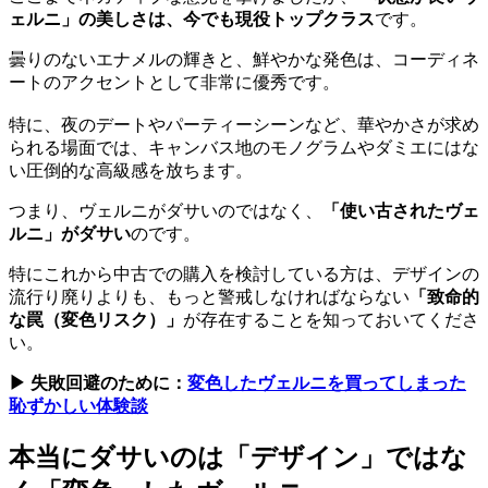
ェルニ」の美しさは、今でも現役トップクラス
です。
曇りのないエナメルの輝きと、鮮やかな発色は、コーディネ
ートのアクセントとして非常に優秀です。
特に、夜のデートやパーティーシーンなど、華やかさが求め
られる場面では、キャンバス地のモノグラムやダミエにはな
い圧倒的な高級感を放ちます。
つまり、ヴェルニがダサいのではなく、
「使い古されたヴェ
ルニ」がダサい
のです。
特にこれから中古での購入を検討している方は、デザインの
流行り廃りよりも、もっと警戒しなければならない
「致命的
な罠（変色リスク）」
が存在することを知っておいてくださ
い。
▶ 失敗回避のために：
変色したヴェルニを買ってしまった
恥ずかしい体験談
本当にダサいのは「デザイン」ではな