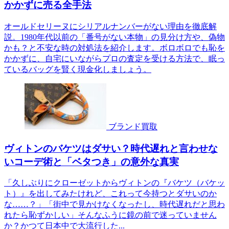
かかずに売る全手法
オールドセリーヌにシリアルナンバーがない理由を徹底解
説。1980年代以前の「番号がない本物」の見分け方や、偽物
かも？と不安な時の対処法を紹介します。ボロボロでも恥を
かかずに、自宅にいながらプロの査定を受ける方法で、眠っ
ているバッグを賢く現金化しましょう。
ブランド買取
ヴィトンのバケツはダサい？時代遅れと言わせな
いコーデ術と「ベタつき」の意外な真実
「久しぶりにクローゼットからヴィトンの『バケツ（バケッ
ト）』を出してみたけれど、これって今持つとダサいのか
な……？」「街中で見かけなくなったし、時代遅れだと思わ
れたら恥ずかしい」そんなふうに鏡の前で迷っていません
か？かつて日本中で大流行した...