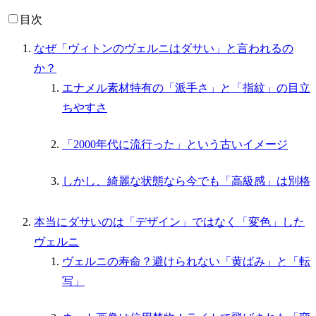
目次
なぜ「ヴィトンのヴェルニはダサい」と言われるの
か？
エナメル素材特有の「派手さ」と「指紋」の目立
ちやすさ
「2000年代に流行った」という古いイメージ
しかし、綺麗な状態なら今でも「高級感」は別格
本当にダサいのは「デザイン」ではなく「変色」した
ヴェルニ
ヴェルニの寿命？避けられない「黄ばみ」と「転
写」