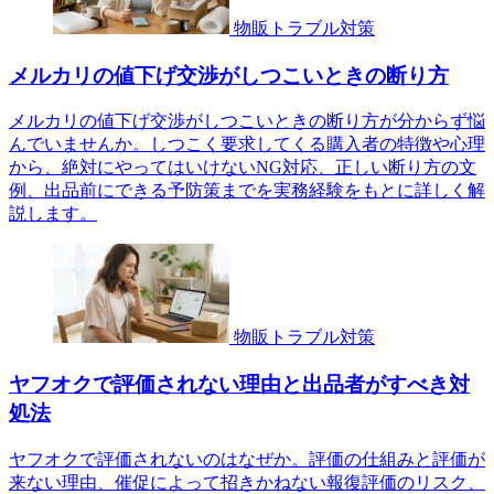
物販トラブル対策
メルカリの値下げ交渉がしつこいときの断り方
メルカリの値下げ交渉がしつこいときの断り方が分からず悩
んでいませんか。しつこく要求してくる購入者の特徴や心理
から、絶対にやってはいけないNG対応、正しい断り方の文
例、出品前にできる予防策までを実務経験をもとに詳しく解
説します。
物販トラブル対策
ヤフオクで評価されない理由と出品者がすべき対
処法
ヤフオクで評価されないのはなぜか。評価の仕組みと評価が
来ない理由、催促によって招きかねない報復評価のリスク、